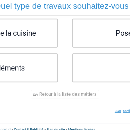
uel type de travaux souhaitez-vous
e la cuisine
Pos
éléments
Retour à la liste des métiers
CGU
-
Confi
 gratuit
-
Contact & Publicité
-
Plan du site
-
Mentions légales