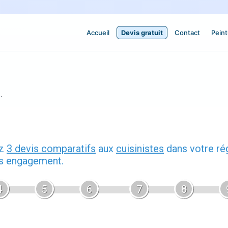
Accueil
Devis gratuit
Contact
Peint
.
ez
3 devis comparatifs
aux
cuisinistes
dans votre ré
ns engagement.
4
5
6
7
8