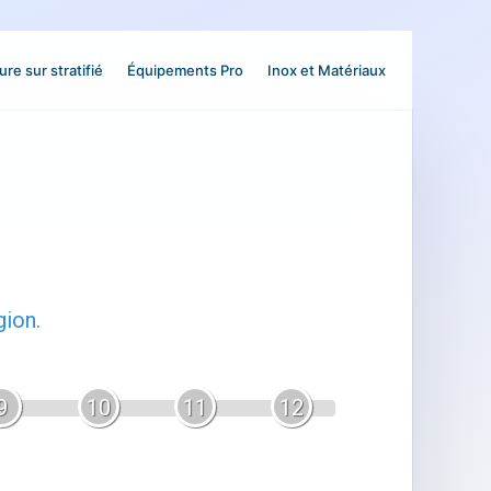
ure sur stratifié
Équipements Pro
Inox et Matériaux
gion.
9
10
11
12