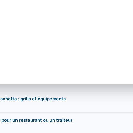
et plan sanitaire
e professionnelle : guide
e : nettoyage et protocoles HACCP
schetta : grills et équipements
r pour un restaurant ou un traiteur