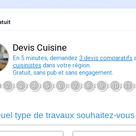
Accueil
Devis gratuit
Contact
Peint
atuit
ratifié : méthode et précautions en cuisine
et 2026
La
peinture stratifié
est une solution de rénovation rapide pou
professionnelle ou commerciale. Plutôt que de remplacer ent
sain, une peinture spécifique permet de changer l'aspect visue
prolonger la durée de vie de l'équipement à moindre coût. Cet
cuisines qui souhaitent rénover sans fermer plusieurs jours po
cependant respecter
le sens des flux
. Pour les surfaces très s
reste plus fiable.
Préparer la surface avant d'appliquer