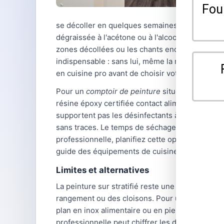
se décoller en quelques semaines sous l'effet de
dégraissée à l'acétone ou à l'alcool isopropyli
zones décollées ou les chants endommagés doive
indispensable : sans lui, même la meilleure p
en cuisine pro avant de choisir votre solution.
Pour un
comptoir de peinture
situé dans une zon
résine époxy certifiée contact alimentaire offr
supportent pas les désinfectants à base de chl
sans traces. Le temps de séchage complet avan
professionnelle, planifiez cette opération pen
guide des équipements de cuisine professionnel
Limites et alternatives
La peinture sur stratifié reste une solution t
rangement ou des cloisons. Pour un plan de tra
plan en inox alimentaire ou en pierre reconstit
professionnelle peut chiffrer les deux options e