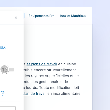
ure sur stratifié
Équipements Pro
Inox et Matériaux
×
 pro
r les comptoirs
et plans de travail
en cuisine
ièrement un meuble encore structurellement
l, de masquer les rayures superficielles et de
te approche séduit les gestionnaires de
ur des travaux lourds. Toute modification doit
ollicitées,
un plan de travail
en inox alimentaire