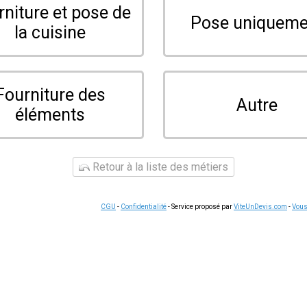
La clé d'un résultat durable réside dans la préparation. Un
comp
 l'humidité et des nettoyants alcalins utilisés quotidiennement 
que, puis poncée avec un papier abrasif grain 120 pour créer une
nt être réparés au mastic époxy avant toute application. Un ap
einture n'adhère pas durablement sur ce type de support non p
e de préparation alimentaire, le choix du produit fini est déci
ent la résistance mécanique et chimique nécessaire. Évitez les p
ore. Appliquez en deux à trois couches croisées avec un roule
t remise en service est généralement de 48 à 72 heures selon 
dant une fermeture hebdomadaire ou en période de congés pour 
le pour planifier votre investissement.
emporaire. Elle convient pour des surfaces peu sollicitées méc
vail soumis à des chocs, des coupures et des variations de te
uée reste la solution la plus fiable à long terme. Un prestatair
t vous orienter selon votre budget et votre activité. Sur des équ