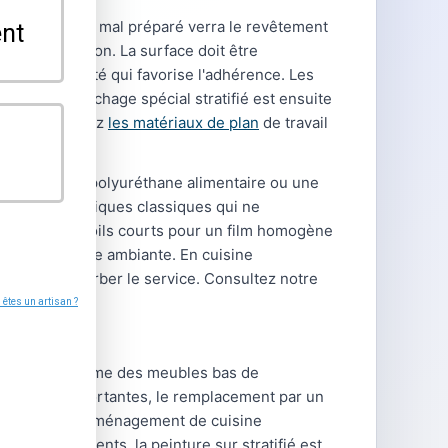
toir peinture
mal préparé verra le revêtement
en restauration. La surface doit être
 micro-rugosité qui favorise l'adhérence. Les
prêt d'accrochage spécial stratifié est ensuite
oreux. Comparez
les matériaux de plan
de travail
sif. Une laque polyuréthane alimentaire ou une
eintures acryliques classiques qui ne
au mousse à poils courts pour un film homogène
la température ambiante. En cuisine
ne pas perturber le service. Consultez notre
aniquement, comme des meubles bas de
mpérature importantes, le remplacement par un
e spécialisé en aménagement de cuisine
ipements récents, la peinture sur stratifié est