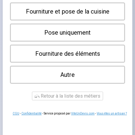
L'
électroménager professionnel
ne ressemble en rien
aux appareils domestiques. Les cadences de service, les
températures de travail et les cycles de nettoyage
quotidiens imposent des machines concues pour
fonctionner sans interruption, parfois douze heures par
jour, sept jours sur sept. Chaque appareil doit être
sélectionné selon son usage réel, pas selon son prix
catalogue.
Les fours : le cœur de la cuisson
Le
four mixte vapeur-convection
est l'équipement le
plus polyvalent d'une cuisine professionnelle. Il cuit,
regenere, maintient au chaud et peut même fumer a froid
selon les modèles. Sa programmation numérique permet
de mémoriser des dizaines de cycles, ce qui réduit les
erreurs de cuisson et homogeneise les résultats d'une
journée a l'autre. Choisissez une capacité (nombre de
niveaux GN 1/1) adaptée à votre pic de service, pas a