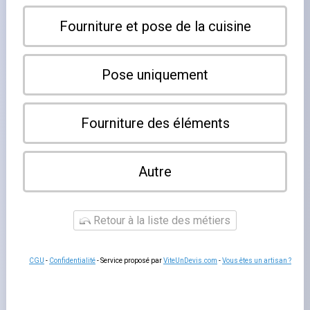
outil de production. Chaque mètre carré compte,
chaque
poste de travail répond
à une logique précise : réception,
stockage, préparation, cuisson, dressage, plonge.
Négliger l'un de ces maillons, c'est créer des frictions qui
ralentissent le service et fatiguent les équipes. Le
premier d'entre eux reste
la marche en avant
. Consultez
notre guide complet sur l’équipement de cuisine
professionnelle pour faire les bons choix.
Choisir les bons matériaux
Le choix des matériaux conditionne la durabilité et
l'hygiène de l'ensemble. L'
inox alimentaire
grade 304
s'impose pour les plans de travail et les meubles au
contact direct des aliments : il résiste à la corrosion,
supporte les produits nettoyants concentrés et passe
facilement la désinfection quotidienne. La pierre naturelle
(granit, marbre) reste prisée pour les postes de pâtisserie
où la température froide du plan facilite le travail des
pâtes. Le stratifié haute pression convient aux zones
moins exposées à l'humidité et offre une grande liberté