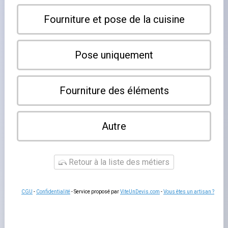
L'installation d'une
cuisine professionnelle
engage des
sommes importantes et conditionne le fonctionnement de
votre établissement pour dix a quinze ans. Choisir le
mauvais prestataire, c'est risquer des défauts
d'installation, des non-conformites lors des contrôles
sanitaires et un service après-vente inexistant. Quelques
critères objectifs permettent de séparer les specialistes
sérieux des generalistes qui s'improvisent
equipementiers de restauration.
Les certifications : un premier filtre
Un
prestataire qualifie
en cuisine professionnelle doit
disposer de certifications adaptées à son domaine
d'intervention. Pour les travaux de plomberie et de gaz :
habilitation gaz (opérateurs qualifies selon la norme NF
P45-500), avec mention des équipements de cuisson
professionnels. Pour l'électricité : qualification Qualifelec
ou habilitation électrique selon la norme NF C18-510.
Pour les travaux tous corps d'état : qualification Qualibat